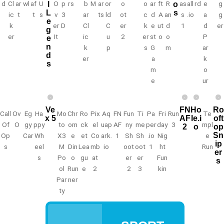
d
Cl
ar
wl
af
U
O
p
rs
b
M
ar
or
o
o
ar
ft
R
as
all
rd
e
g
l
o
L
s
ic
t
t
s
v
3
ar
ts
ld
ot
c
d
A
an
s
.io
a
g
e
k
er
D
Cl
C
er
k
e
ut
d
1
d
er
g
er
It
ic
u
2
er
st
o
o
P
e
n
k
p
s
G
m
ar
d
er
a
k
s
m
o
e
ur
Ve
FN
Ho
Ro
Call
Ov
Eg
Ha
Mo
Chr
Ro
Pix
Aq
FN
Fun
Ti
Pa
Fri
Run
Te
x 5
AF
le.i
oft
Of
O
gy
ppy
to
om
ck
el
uap
AF
ny
me
per
day
3
mpl
2
o
op
Sn
Op
Car
Wh
X3
e
et
Co
ark.
1
Sh
Sh
.io
Nig
e
ip
s
eel
M
Din
Lea
mb
io
oot
oot
1
ht
Run
er
s
Po
o
gu
at
er
er
Fun
s
ol
Run
e
2
2
3
kin
Par
ner
ty